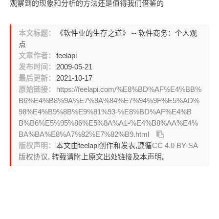
观察到的现象和分析的方法还是值得我们借鉴的
本文标题：
《软件业的生存之道》 -- 软件商务：个人观
点
文章作者：
feelapi
发布时间：
2009-05-21
最后更新：
2021-10-17
原始链接：
https://feelapi.com/%E8%BD%AF%E4%BB%
B6%E4%B8%9A%E7%9A%84%E7%94%9F%E5%AD%
98%E4%B9%8B%E9%81%93-%E8%BD%AF%E4%B
B%B6%E5%95%86%E5%8A%A1-%E4%B8%AA%E4%
BA%BA%E8%A7%82%E7%82%B9.html
版权声明：
本文由feelapi创作和发表,遵循
CC 4.0 BY-SA
版权协议
, 转载请附上原文出处链接及本声明。